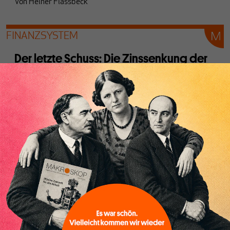
Von
Heiner Flassbeck
FINANZSYSTEM
Der letzte Schuss: Die Zinssenkung der
EZB ist der verzweifelte Versuch,
Deflation abzuwenden
Von
Heiner Flassbeck
und
Friederike Spiecker
LÄNDER
Whatever happened to the Arab
(economic) Spring?
Von
Raja Khalidi