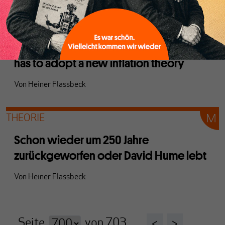
THEORIE
Sorry to say it again, but Paul Krugman
has to adopt a new inflation theory
Von
Heiner Flassbeck
THEORIE
Schon wieder um 250 Jahre
zurückgeworfen oder David Hume lebt
Von
Heiner Flassbeck
Seite
von
703