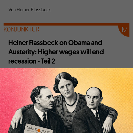
Von
Heiner Flassbeck
KONJUNKTUR
Heiner Flassbeck on Obama and
Austerity: Higher wages will end
recession - Teil 2
Von
Heiner Flassbeck
ARCHIV
Wundertüte Kapitaldeckung - Das
Beispiel "Pflege-Bahr"
Von
Stefan Dudey