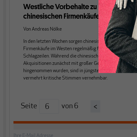
Westliche Vorbehalte zu
chinesischen Firmenkäufen
Von
Andreas Nölke
In den letzten Wochen sorgen chinesische
Firmenkäufe im Westen regelmäßig für
Schlagzeilen. Während die chinesischen
Akquisitionen zunächst mit großer Gelassenheit
hingenommen wurden, sind in jüngster Zeit
vermehrt kritische Stimmen vernehmbar.
Seite
von
6
<