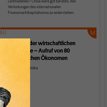
Leitmodellen? China wäre gut beraten, den
Verlockungen des internationalen
Finanzmarktkapitalismus zu widerstehen.
EU
Raus aus der wirtschaftlichen
Sackgasse – Aufruf von 80
französischen Ökonomen
Von
Andreas Nölke