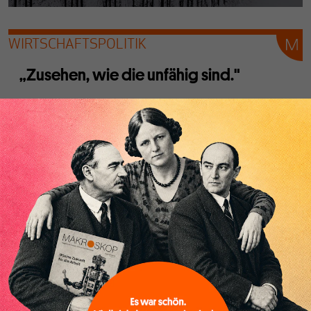
WIRTSCHAFTSPOLITIK
„Zusehen, wie die unfähig sind."
Von
Cornelius Gelpke
Konsummilliarden und tausende von Arbeitsplätzen
werden aus der Schweiz nach Süddeutschland importiert.
Für die Post-Schröder-Ära ist das ein Zufallsgeschenk der
Geschichte am Rande einer binnenwirtschaftlichen
Katastrophe.