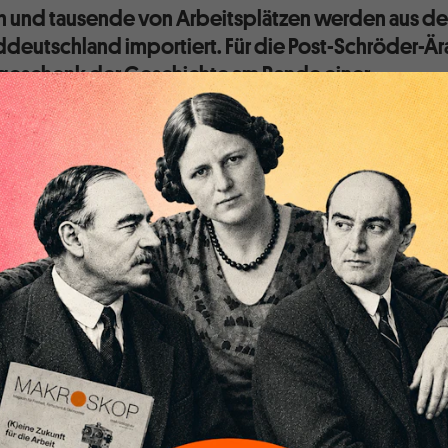
 und tausende von Arbeitsplätzen werden aus de
deutschland importiert. Für die Post-Schröder-Är
llsgeschenk der Geschichte am Rande einer
lichen Katastrophe.
ps berichtete eine Zeitungsnotiz vor Jahrzehnten, dass die
uppe gerne mal 10.000 Dollar ausgibt, wenn sie auf
Stadt aufbricht. Was ich nie habe lesen können ist, dass
aum bekannten Stadt 150.000 Menschen jeden Tag einen
n Dollar generieren, wenn sie für ihre alltäglichen
nittlich gerade mal 20 Dollar ausgeben.
nal, es könnte aus dem Rechenheft einer Grundschülerin sein.
 kleinen Rechner und Rechnerinnen könnte man daraus sogar
ln und fragen, wieviel Umsatz die gleichen Menschen ihrer
n sie statt 20 Dollar nur noch 15 Dollar am Tag ausgeben
erst dicht macht und welche Infrastruktur mangels