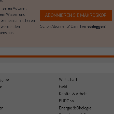
n.
unseren Autoren,
hrem Wissen und
ABONNIEREN SIE MAKROSKOP
. Gemeinsam scheren
Schon Abonnent? Dann hier
einloggen
!
r werdenden
kens aus.
sgabe
Wirtschaft
e
Geld
Kapital & Arbeit
EUROpa
en
Energie & Ökologie