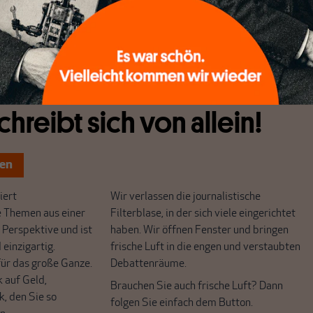
st dem Verfall anheimfällt, das lässt sich nicht mehr
f dem Schulweg beobachten.
chreibt sich von allein!
ten
ert
Wir verlassen die journalistische
e Themen aus einer
Filterblase, in der sich viele eingerichtet
 Perspektive und ist
haben. Wir öffnen Fenster und bringen
 einzigartig.
frische Luft in die engen und verstaubten
r das große Ganze.
Debattenräume.
k auf Geld,
Brauchen Sie auch frische Luft? Dann
k, den Sie so
folgen Sie einfach dem Button.