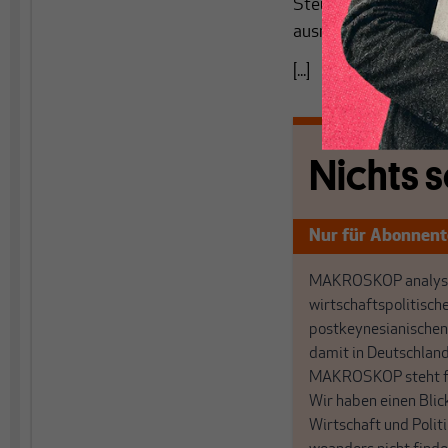
Steueraufkommen zuer
ausrechnen, aber au
[...]
Nichts s
Nur für Abonnen
MAKROSKOP analysi
wirtschaftspolitisch
postkeynesianischen
damit in Deutschland
MAKROSKOP steht fü
Wir haben einen Blic
Wirtschaft und Politi