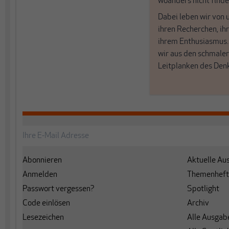
woanders nicht finde
Dabei leben wir von 
ihren Recherchen, i
ihrem Enthusiasmus
wir aus den schmale
Leitplanken des Den
Abonnieren
Aktuelle Au
Anmelden
Themenheft
Passwort vergessen?
Spotlight
Code einlösen
Archiv
Lesezeichen
Alle Ausgab