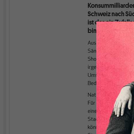
Konsummilliarden
Schweiz nach Süd
ist das ein Zufa
binnenwirtschaft
Aus dem Olymp des Po
Sängerin einer Popgr
Shopping-Tour in die 
irgendwo in einer k
Umsatz von 3 Millione
Bedürfnisse durchsch
Natürlich ist das ba
Für die begabtesten
einen Dreisatz baste
Stadt bescheren, wen
können. Wer dann zu