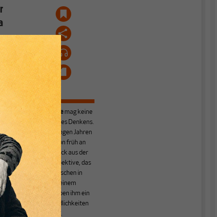
r
a
Cornelius Gelpke
mag keine
schmalen Pfade des Denkens.
So hängte er in jungen Jahren
sein Studium schon früh an
den Nagel. Der Blick aus der
alltäglichen Perspektive, das
Interesse an Menschen in
Kombination mit einem
Fremdbleiben geben ihm ein
Gespür für Befindlichkeiten
und Hintergründe.