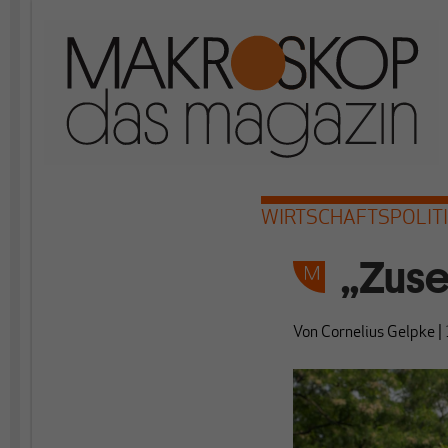
WIRTSCHAFTSPOLIT
„Zuse
Von
Cornelius Gelpke
|