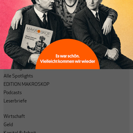
Passwort vergessen?
Code einlösen
Lesezeichen
Aktuelle Ausgabe
Themenhefte
Spotlight
Archiv
Alle Ausgaben
Alle Spotlights
EDITION MAKROSKOP
Podcasts
Leserbriefe
Wirtschaft
Geld