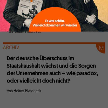
verloren, nun verlieren sie auch noch
den Verstand – allgemeiner Medien-
Schwachsinn zu Zins, Sparen und Rente
Von
Heiner Flassbeck
ARCHIV
Der deutsche Überschuss im
Staatshaushalt wächst und die Sorgen
der Unternehmen auch – wie paradox,
oder vielleicht doch nicht?
Von
Heiner Flassbeck