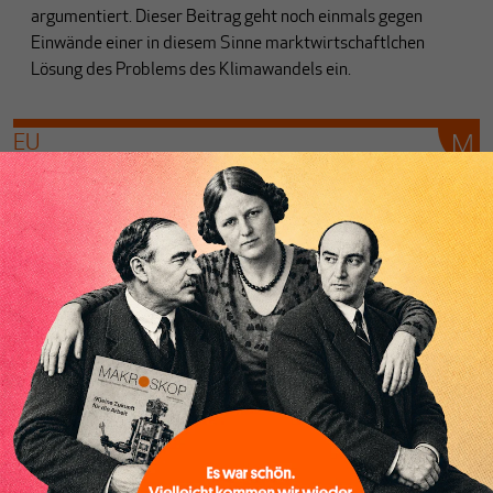
argumentiert. Dieser Beitrag geht noch einmals gegen
Einwände einer in diesem Sinne marktwirtschaftlchen
Lösung des Problems des Klimawandels ein.
EU
The deeper reason for low interest rates
Von
Heiner Flassbeck
EU
Sind die EU-Kommission und die
Europäische Zentralbank lernfähig?
Von
Heiner Flassbeck