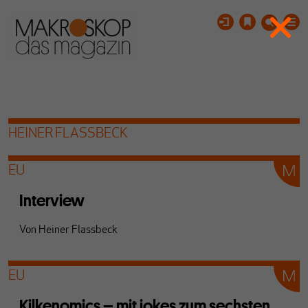
HEINER FLASSBECK
EU
Interview
Von
Heiner Flassbeck
EU
Kilkenomics – mit jokes zum sechsten