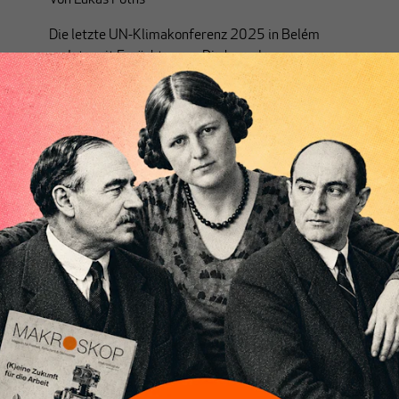
Die letzte UN-Klimakonferenz 2025 in Belém
endete mit Ernüchterung. Die komplexe
geopolitische Situation verhinderte Entschlüsse für
eine substanzielle Klimapolitik. Den Weg aus dieser
Sackgasse soll die erste internationale Konferenz
zum Fossilausstieg aufzeigen.