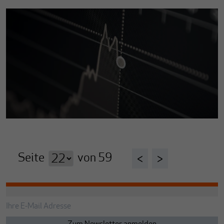
Seite
von
59
<
>