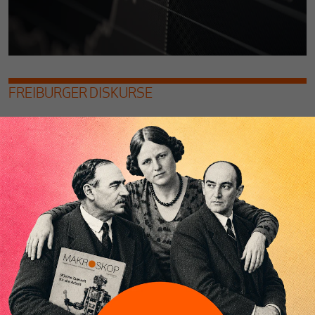
FREIBURGER DISKURSE
Wann kehren die Friedenstauben
zurück?
Von
der Redaktion
Wege aus der Eskalationsspirale im Krieg gegen die
Ukraine.