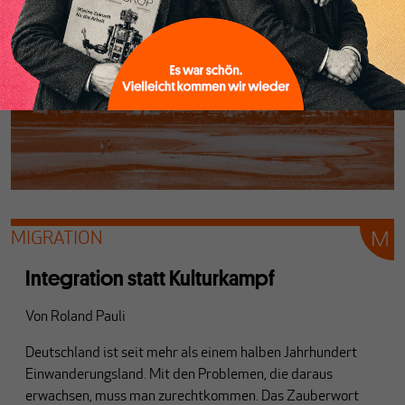
MIGRATION
Integration statt Kulturkampf
Von
Roland Pauli
Deutschland ist seit mehr als einem halben Jahrhundert
Einwanderungsland. Mit den Problemen, die daraus
erwachsen, muss man zurechtkommen. Das Zauberwort