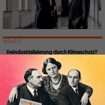
DEBATTE
Deindustrialisierung durch Klimaschutz?
Von
Roland Pauli
Die Deindustrialisierungsdebatte krankt an
interessensgeleiteten Übertreibungen und an einer
Orientierung am Standortwettbewerb mit den USA.
Stattdessen wäre eine Beschleunigung der Energiewende
notwendig.