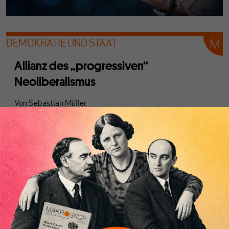
DEMOKRATIE UND STAAT
Allianz des „progressiven“
Neoliberalismus
Von
Sebastian Müller
Linksliberal, sozialliberal, progressiv? Wie die
korrumpierte Linke dem Neoliberalismus ein neues
Gewand gibt.