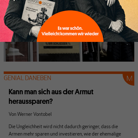
GENIAL DANEBEN
Kann man sich aus der Armut
heraussparen?
Von
Werner Vontobel
Die Ungleichheit wird nicht dadurch geringer, dass die
Armen mehr sparen und investieren, wie d
er ehemalige