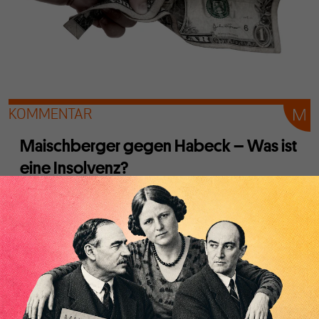
KOMMENTAR
Maischberger gegen Habeck – Was ist
eine Insolvenz?
Von
Werner Vontobel
Robert Habeck hat nicht Falsches gesagt. Der Shitstorm,
den sein Auftritt bei Sandra Maischberger auslöste, zeigt,
wie hirn- und gnadenlos Empörung heute bewirtschaftet
wird.