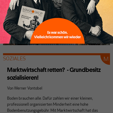
SOZIALES
Marktwirtschaft retten? - Grundbesitz
sozialisieren!
Von
Werner Vontobel
Boden brauchen alle. Dafür zahlen wir einer kleinen,
professionell organisierten Minderheit eine hohe
Bodenbenutzungsgebühr. Mit Marktwirtschaft hat das