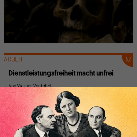
ARBEIT
Dienstleistungsfreiheit macht unfrei
Von
Werner Vontobel
Mit der Dienstleistungsfreiheit hat die EU einen weiteren
wichtigen Bestandteil des Gesellschaftsvertrags außer
Kraft gesetzt – ein Dreh mehr in einem Teufelskreis.