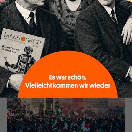
die „Tendenzumkehr“
Von
Wilhelm Langthaler
Die italienischen Gewerkschafen erkennen den im
Budgetentwurf der grüngelben Regierung sichtbar
werdenden Kollisionskurs mit Brüssel an und
signalisieren vorerst Stillhalten. An eine mögliche
Lösung im Rahmen des EU-Regimes glauben sie
dennoch.