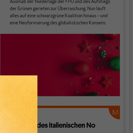
Ausmaß der Niederlage der FPÖ und des Aufstiegs
der Grünen gerieten zur Überraschung. Nun läuft
alles auf eine schwarzgrüne Koalition hinaus – und
eine Neuformierung des globalistischen Konsens.
EUROZONE
Chancen des italienischen No