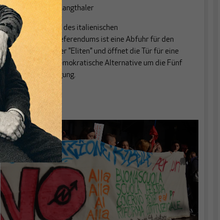
Von
Wilhelm Langthaler
Das Scheitern des italienischen
Verfassungsreferendums ist eine Abfuhr für den
Populismus der "Eliten" und öffnet die Tür für eine
soziale und demokratische Alternative um die Fünf
Sterne Bewegung.