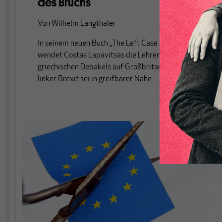
des Bruchs
Von
Wilhelm Langthaler
In seinem neuen Buch „The Left Case against the EU“
wendet Costas Lapavitsas die Lehren des
griechischen Debakels auf Großbritannien an. Ein
linker Brexit sei in greifbarer Nähe.