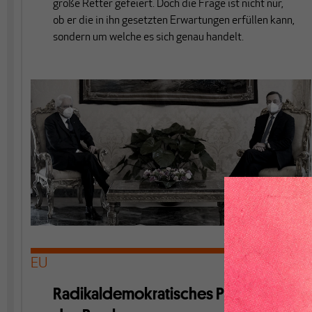
große Retter gefeiert. Doch die Frage ist nicht nur,
ob er die in ihn gesetzten Erwartungen erfüllen kann,
sondern um welche es sich genau handelt.
EU
Radikaldemokratisches Programm