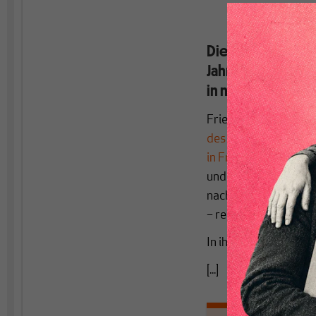
Die offiziellen Z
Jahres geben weit
in neue Widersprü
Friederike Spiecker 
des Statistischen B
in Frage gestellt
. Da
und in einer kleinen
nach ihrer Ansicht d
– relativ gute wirtsc
In ihrer Antwort sch
[...]