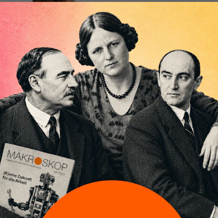
ahlen zum BIP im vierten Quartal des vergangenen
er Rätsel auf. Die Bundesregierung verwickelt sic
che und bestätigt indirekt unsere Kritik.
und ich hatten
im Februar dieses Jahres die offiziellen Zahlen
undesamtes zur Berechnung des BIP im vierten Quartal 2018
s hatte die Fraktion von Die Linke im Bundestag aufgegriffen
 parlamentarischen Anfrage die Bundesregierung gefragt, was
ie – gemessen an den schwachen Bereichen Industrie und Bau
haftliche Entwicklung im vierten Quartal 2018 erklärt.
rieb die Bundesregierung: