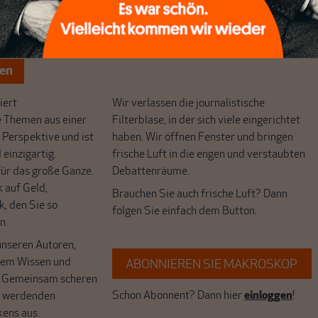
chreibt sich von allein!
ten
ert
Wir verlassen die journalistische
e Themen aus einer
Filterblase, in der sich viele eingerichtet
 Perspektive und ist
haben. Wir öffnen Fenster und bringen
 einzigartig.
frische Luft in die engen und verstaubten
r das große Ganze.
Debattenräume.
k auf Geld,
Brauchen Sie auch frische Luft? Dann
k, den Sie so
folgen Sie einfach dem Button.
n.
unseren Autoren,
hrem Wissen und
ABONNIEREN SIE MAKROSKOP
. Gemeinsam scheren
Schon Abonnent? Dann hier
einloggen
!
r werdenden
kens aus.