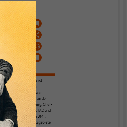
istock.com/PetlinDmitry
h
Heiner Flassbeck
ist
Mitbegründer von
MAKROSKOP.
Er war
Honorarprofessor an der
Universität Hamburg, Chef-
Volkswirt der UNCTAD und
Staatssekretär im BMF.
Seine Hauptarbeitsgebiete