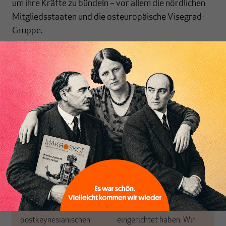
um ihre Kräfte zu bündeln – vor allem die nördlichen
Mitgliedsstaaten und die osteuropäische Visegrad-
Gruppe.
[...]
Nichts schreibt sich
von allein!
Nur für Abonnenten
MAKROSKOP analysiert
Wir verlassen die
wirtschaftspolitische
journalistische Filterblase,
Themen aus einer
in der sich viele
postkeynesianischen
eingerichtet haben. Wir