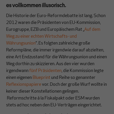
es vollkommen illusorisch.
Die Historie der Euro-Reformdebatte ist lang. Schon
2012 waren die Präsidenten von EU-Kommission,
Eurogruppe, EZB und Europäischem Rat „
Auf dem
Weg zu einer echten Wirtschafts- und
Währungsunion
“. Es folgten zahlreiche große
Reformpläne, die immer irgendwie darauf abzielten,
eine Art Endzustand für die Währungsunion und einen
Weg dorthin zu skizzieren. Aus den vier wurden
irgendwann
fünf Präsidenten
, die Kommission legte
einen eigenen
Blueprint
und Reihe so genannter
Reflexionspapiere
vor. Doch der große Wurf wollte in
keiner dieser Konstellationen gelingen.
Reformschritte á la Fiskalpakt oder ESM wurden
stets ad hoc neben den EU-Verträgen eingerichtet.