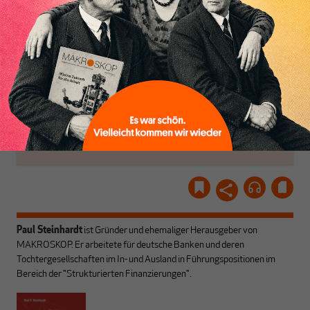
Dabei leben wir von
unseren Autoren, ihren
ABONNIEREN SIE
Recherchen, ihrem Wissen
MAKROSKOP
und ihrem Enthusiasmus.
Gemeinsam scheren wir
Schon Abonnent? Dann
aus den schmaler
hier
einloggen
!
werdenden Leitplanken
des Denkens aus.
Paul Steinhardt
ist Gründer und ehemaliger Herausgeber von
MAKROSKOP. Er arbeitete für deutsche Banken und deren
Tochtergesellschaften im In- und Ausland in Führungspositionen im
Bereich der "Strukturierten Finanzierungen".