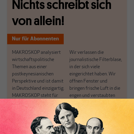
Nichts schreibt sich
von allein!
Nur für Abonnenten
MAKROSKOP analysiert
Wir verlassen die
wirtschaftspolitische
journalistische Filterblase,
Themen aus einer
in der sich viele
postkeynesianischen
eingerichtet haben. Wir
Perspektive und ist damit
öffnen Fenster und
in Deutschland einzigartig.
bringen frische Luft in die
MAKROSKOP steht für
engen und verstaubten
das große Ganze. Wir
Debattenräume.
haben einen Blick auf
Brauchen Sie auch frische
Geld, Wirtschaft und
Luft? Dann folgen Sie
Politik, den Sie so
einfach dem Button.
woanders nicht finden.