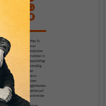
Will Denayer
ist
Politikwissenschaftler. Er
forschte und lehrte an
mehreren niederländischen
und irischen Universitäten. In
seiner Forschung beschäftigt
er sich schwerpunktmäßig
mit Fragen nach den
Ursachen von Krisen in
marktwirtschaftlichen
Systemen, den Möglich­keiten
der politischen Reaktion auf
den Klimawandel und mit der
Ungleichheit der
Einkommens­ver­teilung.