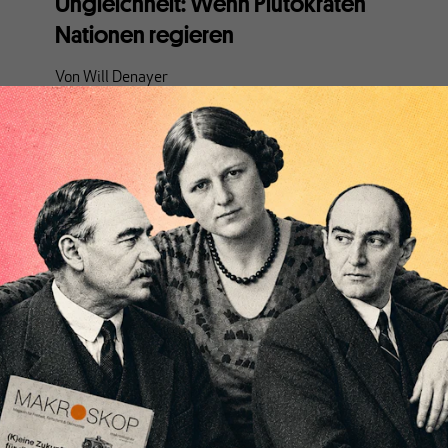
Ungleichheit: Wenn Plutokraten
Nationen regieren
Von
Will Denayer
Überall hört man, dass die Ungleichheit in den
westlichen Industrienationen zwar zu-, global aber
abnehme. Doch das ist ein Mythos. Über das Wie und
Warum von Ungleichheit.