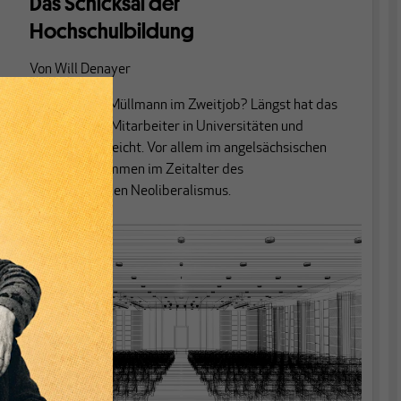
Das Schicksal der
Hochschulbildung
Von
Will Denayer
Dozenten als Müllmann im Zweitjob? Längst hat das
Prekariat die Mitarbeiter in Universitäten und
Forschung erreicht. Vor allem im angelsächsischen
Raum. Willkommen im Zeitalter des
polytheistischen Neoliberalismus.