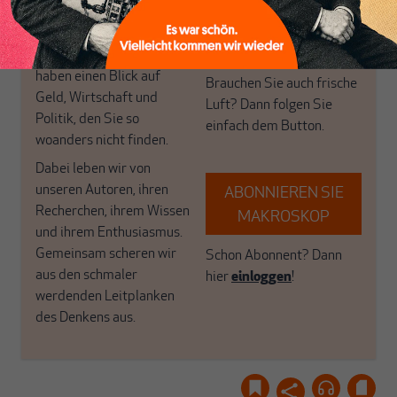
in Deutschland einzigartig.
bringen frische Luft in die
MAKROSKOP steht für
engen und verstaubten
das große Ganze. Wir
Debattenräume.
haben einen Blick auf
Brauchen Sie auch frische
Geld, Wirtschaft und
Luft? Dann folgen Sie
Politik, den Sie so
einfach dem Button.
woanders nicht finden.
Dabei leben wir von
unseren Autoren, ihren
ABONNIEREN SIE
Recherchen, ihrem Wissen
MAKROSKOP
und ihrem Enthusiasmus.
Gemeinsam scheren wir
Schon Abonnent? Dann
aus den schmaler
hier
einloggen
!
werdenden Leitplanken
des Denkens aus.