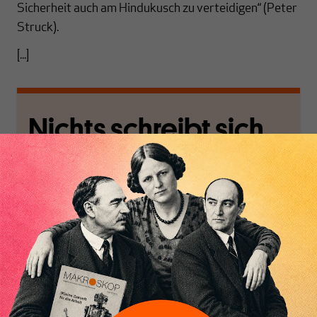
Sicherheit auch am Hindukusch zu verteidigen“ (Peter
Struck).
[...]
Nichts schreibt sich
von allein!
Nur für Abonnenten
MAKROSKOP analysiert
Wir verlassen die
wirtschaftspolitische
journalistische Filterblase,
Themen aus einer
in der sich viele
postkeynesianischen
eingerichtet haben. Wir
Perspektive und ist damit
öffnen Fenster und