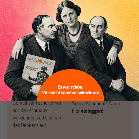
postkeynesianischen
eingerichtet haben. Wir
Perspektive und ist damit
öffnen Fenster und
in Deutschland einzigartig.
bringen frische Luft in die
MAKROSKOP steht für
engen und verstaubten
das große Ganze. Wir
Debattenräume.
haben einen Blick auf
Brauchen Sie auch frische
Geld, Wirtschaft und
Luft? Dann folgen Sie
Politik, den Sie so
einfach dem Button.
woanders nicht finden.
Dabei leben wir von
unseren Autoren, ihren
ABONNIEREN SIE
Recherchen, ihrem Wissen
MAKROSKOP
und ihrem Enthusiasmus.
Gemeinsam scheren wir
Schon Abonnent? Dann
aus den schmaler
hier
einloggen
!
werdenden Leitplanken
des Denkens aus.