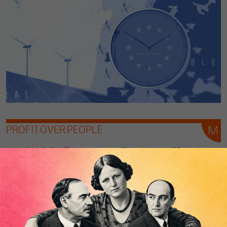
PROFIT OVER PEOPLE
Wie sich die EU von Pfizer & Co. über
den Tisch ziehen lässt
Von
Eric Bonse
Ursula von der Leyen steht wegen der Pfizer-Affäre
zunehmend im Kreuzfeuer. Der Vorwurf: Brüssel habe