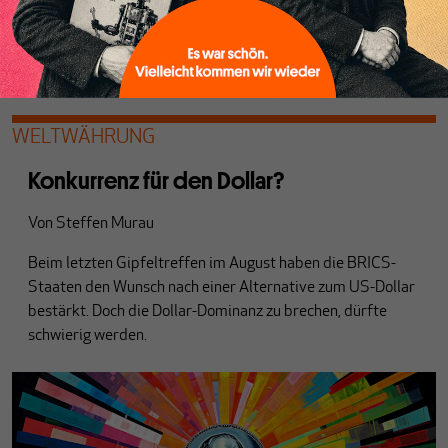
WELTWÄHRUNG
Konkurrenz für den Dollar?
Von
Steffen Murau
Beim letzten Gipfeltreffen im August haben die BRICS-
Staaten den Wunsch nach einer Alternative zum US-Dollar
bestärkt. Doch die Dollar-Dominanz zu brechen, dürfte
schwierig werden.