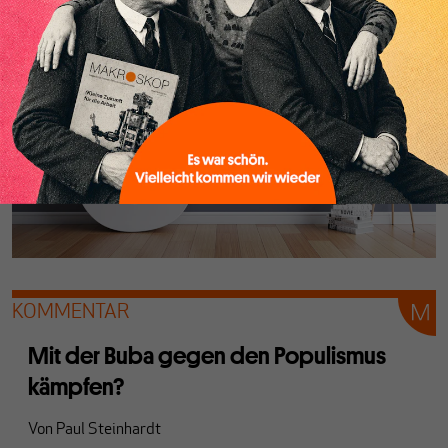
herb enttäuscht werden.
KOMMENTAR
Mit der Buba gegen den Populismus
kämpfen?
Von
Paul Steinhardt