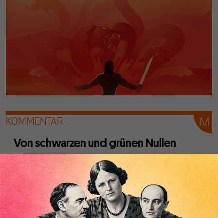
KOMMENTAR
Von schwarzen und grünen Nullen
Von
Paul Steinhardt
Die Grünen sind im Aufwind und es wird sogar über einen
grünen Kanzler spekuliert. Wer sich davon allerdings eine
wirtschaftspolitische Trendwende erwartet, der dürfte