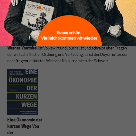
des Denkens aus.
Werner Vontobel
ist Volkswirt und Journalist und schreibt über Fragen
der wirtschaftlichen Ordnung und Verteilung. Er ist der Doyen unter den
nachfrageorientierten Wirtschaftsjournalisten der Schweiz.
Eine Ökonomie der
kurzen Wege Von
der