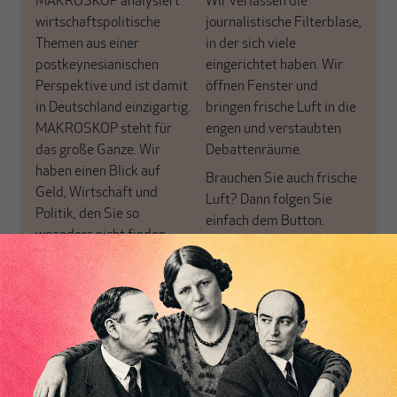
MAKROSKOP analysiert
Wir verlassen die
wirtschaftspolitische
journalistische Filterblase,
Themen aus einer
in der sich viele
postkeynesianischen
eingerichtet haben. Wir
Perspektive und ist damit
öffnen Fenster und
in Deutschland einzigartig.
bringen frische Luft in die
MAKROSKOP steht für
engen und verstaubten
das große Ganze. Wir
Debattenräume.
haben einen Blick auf
Brauchen Sie auch frische
Geld, Wirtschaft und
Luft? Dann folgen Sie
Politik, den Sie so
einfach dem Button.
woanders nicht finden.
Dabei leben wir von
unseren Autoren, ihren
ABONNIEREN SIE
Recherchen, ihrem Wissen
MAKROSKOP
und ihrem Enthusiasmus.
Gemeinsam scheren wir
Schon Abonnent? Dann
aus den schmaler
hier
einloggen
!
werdenden Leitplanken