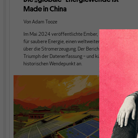
Made in China
Von
Adam Tooze
Im Mai 2024 veröffentlichte Ember, ein Thinktank
für saubere Energie, einen weltweiten Überblick
über die Stromerzeugung. Der Bericht ist ein
Triumph der Datenerfassung − und kündigt einen
historischen Wendepunkt an.