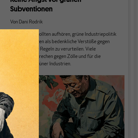
Subventionen
Von
Dani Rodrik
Regierungen sollten aufhören, grüne Industriepolitik
anderer Staaten als bedenkliche Verstöße gegen
internationale Regeln zu verurteilen. Viele
Argumente sprechen gegen Zölle und für die
Subvention grüner Industrien.