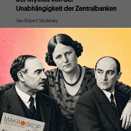
Unabhängigkeit der Zentralbanken
Von
Robert Skidelsky
Die Bank of England hat es nicht vermocht, wirksam
auf die schlimmste Inflation seit vier Jahrzehnten zu
reagieren. Das zeigt: Die Vorstellung, dass Finanz-
und Geldpolitik voneinander getrennt werden
können, ist überholt.