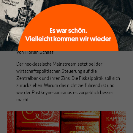
POSTKEYNESIANISMUS VS. MAINSTREAM
So bedeutsam ist die
Zinssteuerung
Von
Florian Schaaf
Der neoklassische Mainstream setzt bei der
wirtschaftspolitischen Steuerung auf die
Zentralbank und ihren Zins. Die Fiskalpolitik soll sich
zurückziehen. Warum das nicht zielführend ist und
wie der Postkeynesianismus es vorgeblich besser
macht.