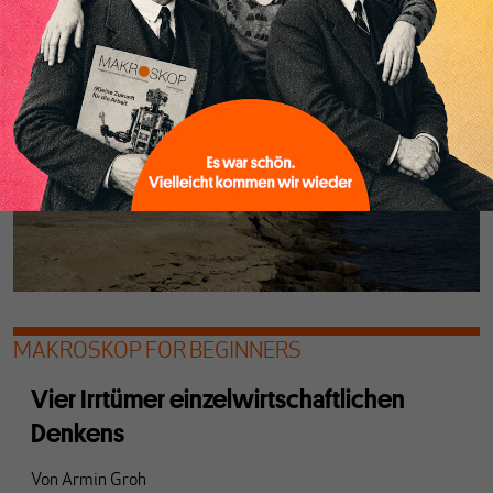
womöglich das Risiko.
MAKROSKOP FOR BEGINNERS
Vier Irrtümer einzelwirtschaftlichen
Denkens
Von
Armin Groh