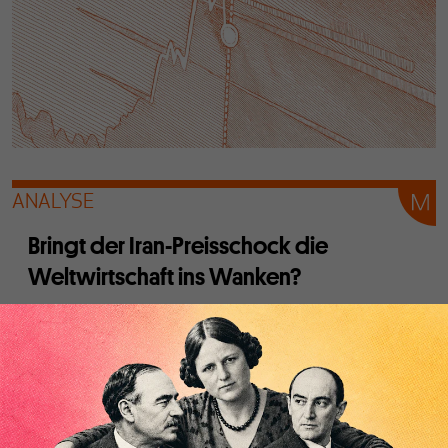
ANALYSE
Bringt der Iran-Preisschock die
Weltwirtschaft ins Wanken?
Von
Matt Stoller
Steigende Ölpreise, fragile Lieferketten und nervöse
Investoren: Der Krieg gegen Iran könnte wirtschaftlich
verheerende Folgen haben. Noch reagieren die
Finanzmärkte erstaunlich gelassen – doch genau darin liegt