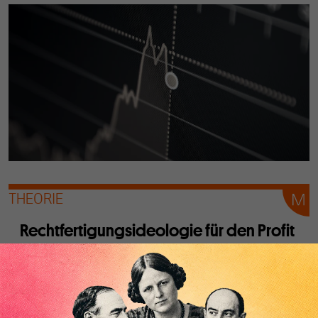
THEORIE
Rechtfertigungsideologie für den Profit
Von
Albert F. Reiterer
Ist Wirtschaftswachstum „zufällig“ oder doch technisch
bedingt? Letzteres will die Neoklassik von vorne herein in