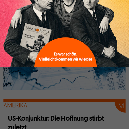
den Köpfen verankern – und damit die technische
Bedingtheit der Verteilung. Doch der technologische
Determinismus wird schnell zur Ironie.
AMERIKA
US-Konjunktur: Die Hoffnung stirbt
zuletzt