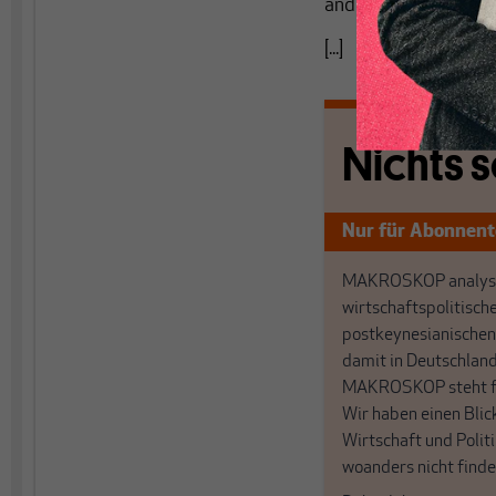
andere Makroökonome
[...]
Nichts s
Nur für Abonnen
MAKROSKOP analysi
wirtschaftspolitisch
postkeynesianischen
damit in Deutschland
MAKROSKOP steht fü
Wir haben einen Blic
Wirtschaft und Politi
woanders nicht finde