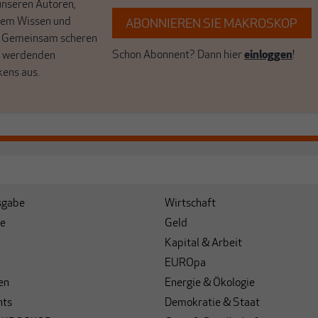
unseren Autoren,
hrem Wissen und
ABONNIEREN SIE MAKROSKOP
. Gemeinsam scheren
Schon Abonnent? Dann hier
einloggen
!
r werdenden
kens aus.
sgabe
Wirtschaft
e
Geld
Kapital & Arbeit
EUROpa
en
Energie & Ökologie
hts
Demokratie & Staat