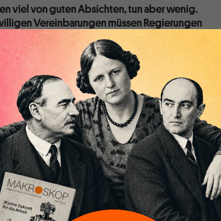
n viel von guten Absichten, tun aber wenig.
iwilligen Vereinbarungen müssen Regierungen
erbsbedingungen mit Verpflichtungen und
ionen für alle schaffen.
hen Wirtschaft wütet eine heftige Kontroverse. Der Grund
 Brief in der Zeitschrift de Volkskrant von Ewald Engelen,
roen Smit. Darin wird gefordert, dass die staatliche
oße börsennotierte Unternehmen, die nicht sozial gerecht
haften, ein Darlehen und kein Geschenk sein sollte. In
reits der Fall: Unternehmen, die jetzt Dividenden zahlen,
kaufen oder an einem Steuerparadies registriert sind, haben
uf staatliche Unterstützung.
 der Vorschlag der Autoren immer noch bescheiden. Tausend
eichneten den Brief und die entsprechende Online-Petition.
den Unterzeichnern. Bemerkenswert ist, dass es nur wenige