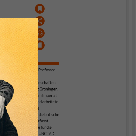
Dirk Bezemer
ist Professor
für
Wirtschaftswissenschaften
an der Universität Groningen.
Er war Forscher am Imperial
College London und arbeitete
unter anderem als
e
Politikberater für die britische
Regierung und verfasst
politische Berichte für die
OECD, Weltbank, UNCTAD