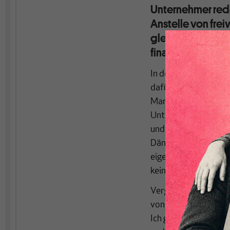
Unternehmer rede
Anstelle von fre
gleiche Wettbew
finanziellen Sankt
In der niederländisc
dafür ist ein offener
Marcia Luyten und Je
Unterstützung für gr
und nachhaltig wirtsc
Dänemark ist dies be
eigene Aktien zurück
keinerlei Anspruch a
Verglichen damit ist
von Menschen unterz
Ich gehörte auch zu 