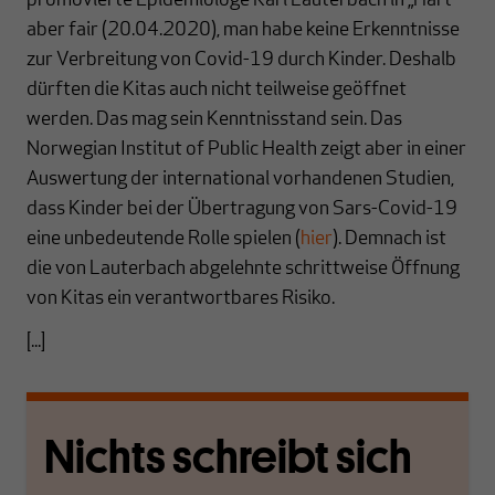
promovierte Epidemiologe Karl Lauterbach in „Hart
aber fair (20.04.2020), man habe keine Erkenntnisse
zur Verbreitung von Covid-19 durch Kinder. Deshalb
dürften die Kitas auch nicht teilweise geöffnet
werden. Das mag sein Kenntnisstand sein. Das
Norwegian Institut of Public Health zeigt aber in einer
Auswertung der international vorhandenen Studien,
dass Kinder bei der Übertragung von Sars-Covid-19
eine unbedeutende Rolle spielen (
hier
). Demnach ist
die von Lauterbach abgelehnte schrittweise Öffnung
von Kitas ein verantwortbares Risiko.
[...]
Nichts schreibt sich