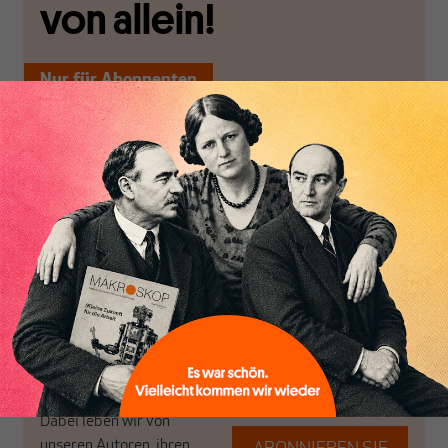
von allein!
Nur für Abonnenten
MAKROSKOP analysiert
Wir verlassen die
wirtschaftspolitische
journalistische Filterblase,
Themen aus einer
in der sich viele
postkeynesianischen
eingerichtet haben. Wir
Perspektive und ist damit
öffnen Fenster und
in Deutschland einzigartig.
bringen frische Luft in die
MAKROSKOP steht für
engen und verstaubten
das große Ganze. Wir
Debattenräume.
haben einen Blick auf
Brauchen Sie auch frische
Geld, Wirtschaft und
Luft? Dann folgen Sie
Politik, den Sie so
einfach dem Button.
woanders nicht finden.
Dabei leben wir von
unseren Autoren, ihren