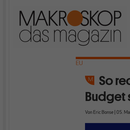
EU
So re
Budget 
Von
Eric Bonse
|
05. M