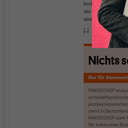
kochte derart hoch,
der frühere EU-Komm
einem Scheitern.
[...]
Nichts s
Nur für Abonnen
MAKROSKOP analysi
wirtschaftspolitisch
postkeynesianischen
damit in Deutschland
MAKROSKOP steht fü
Wir haben einen Blic