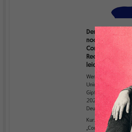
Der neue Haushalt 
noch einen „Reco
Coronakrise trag
Rechentricks. Z
leiden.
Wenn es ums Geld geh
Union. Das hat sich b
Gipfel über den „mit
2027 ergebnislos ab
Deutschland standen
Kurz darauf brach de
„Coronabonds“ – also