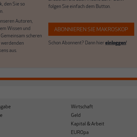
k, den Sie so
folgen Sie einfach dem Button.
n.
unseren Autoren,
hrem Wissen und
ABONNIEREN SIE MAKROSKOP
. Gemeinsam scheren
Schon Abonnent? Dann hier
einloggen
!
r werdenden
kens aus.
sgabe
Wirtschaft
e
Geld
Kapital & Arbeit
EUROpa