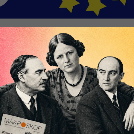
für 2021-2027 ist heftig umstritten. Nun soll er auc
very instrument“ gegen die Folgen der
en. Doch das geht wohl nur mit Schulden und
udem könnte der „European Green Deal“ Schaden
t, dann hört die Freundschaft auf – auch in der Europäische
ereits Ende Februar in Brüssel gezeigt, als ein erster EU-
telfristigen Finanzrahmen“ (MFR) für die Jahre 2021 bis
gebrochen wurde. Vor allem die Niederlande, aber auch
 auf der Bremse.
r Streit über die finanziellen Folgen der Coronakrise und die
 Gemeinschaftsanleihen gegen die Krise – aus. Die Debatte