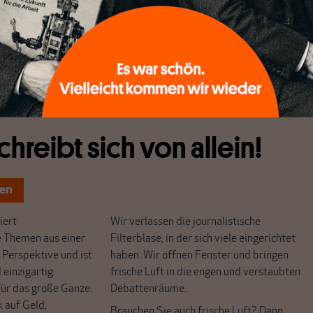
 dass man um den Bestand der Union fürchten musste. Sogar
issionspräsident Jacques Delors warnte eindringlich vor
chreibt sich von allein!
ten
ert
Wir verlassen die journalistische
e Themen aus einer
Filterblase, in der sich viele eingerichtet
 Perspektive und ist
haben. Wir öffnen Fenster und bringen
 einzigartig.
frische Luft in die engen und verstaubten
r das große Ganze.
Debattenräume.
k auf Geld,
Brauchen Sie auch frische Luft? Dann