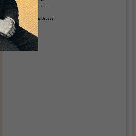
verschiedene deutsche
Medien als EU-
Korrespondent aus Brüssel.