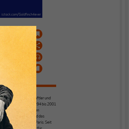
istock.com/Goldfinch4ever
h
n
Eric Bonse
ist
Politikwissenschaftler und
Journalist. Von 1994 bis 2001
arbeitete er für den
„Tagesspiegel“ und das
„Handelsblatt“ in Paris. Seit
2004 berichtet er für