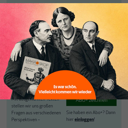
Das MAKROSKOP
kontrovers, tiefgründig
Spotlight ist unser
und ausführlich. Eine
exklusiver Scheinwerfer
sinnstiftende Lektüre für
auf einen Schwerpunkt,
Ihre Samstage und
Inhaltsverzeichnis
den wir alle zwei Wochen
Sonntage.
für unsere ABO+ Leser
Sie haben noch kein
neu ausrichten.
Abo+? Dann werten Sie
Warum versteht fast
jetzt auf und profitieren
niemand unser eigenes
von einem erweiterten
Geldsystem? Macht
inhaltlichen Angebot und
Arbeitszeitverkürzung
anderen Vorteilen mehr.
Sinn? Wie geht es mit der
Globalisierung weiter?
Mit ausgewählten Texten
ABO+ zeichnen
stellen wir uns großen
Sie haben ein Abo+?
Dann
Fragen aus verschiedenen
hier
einloggen
!
Perspektiven –