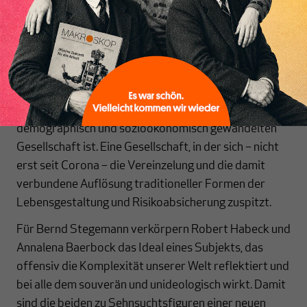
vier Jahrzehnte.
Doch es ist nicht nur so, dass einfach auf eine
Klimakrise eine Klimapartei folgt. Die Grünen sind
zugleich eine Partei, die es mehr als alle ihre
Konkurrentinnen versteht, auf der Klaviatur des
Zeitgeistes zu spielen, der auch Resultat einer sich
demographisch und sozioökonomisch gewandelten
Gesellschaft ist. Eine Gesellschaft, in der sich – nicht
erst seit Corona – die Vereinzelung und die damit
verbundene Auflösung traditioneller Formen der
Lebensgestaltung und Risikoabsicherung zuspitzt.
Für Bernd Stegemann verkörpern Robert Habeck und
Annalena Baerbock das Ideal eines Subjekts, das
offensiv die Komplexität unserer Welt reflektiert und
bei alle dem souverän und unideologisch wirkt. Damit
sind die beiden zu Sehnsuchtsfiguren einer neuen