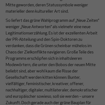
Mitte geworden, deren Statussymbole weniger
materieller denn kultureller Art sind.
So liefert das grüne Wahlprogramm auf „Neue Zeiten“
weniger „Neue Antworten“ als vielmehr eine neue
Legitimationserzählung. Es ist der exzellenten Arbeit
der PR-Abteilung und den Spin-Doktoren zu
verdanken, dass die Grünen scheinbar mühelos im
Chaos der Zielkonflikte navigieren. Große Teile des
Programms erschöpfen sich in inhaltsleeren
Modewörtern, die unter den Bobos der neuen Mitte
beliebt sind, aber wohl kaum die Risse der
Gesellschaft werden kitten können: Bunter,
vielfältiger, feministischer, kreativer, offener,
nachhaltiger, digitaler, multilateraler, demokratischer
und europäischer sowieso, soll sie werden – unsere
Zukunft. Doch gerade auch der grüne Bauplan für