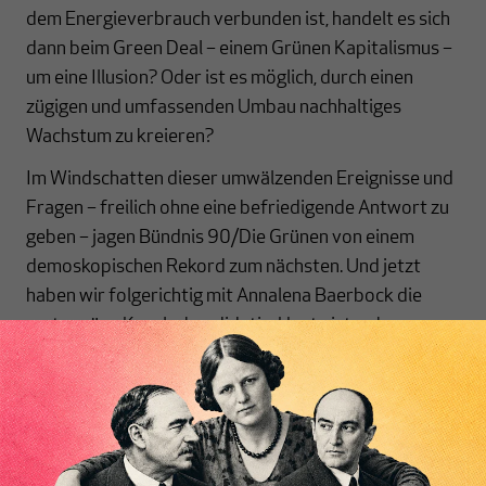
dem Energieverbrauch verbunden ist, handelt es sich
dann beim Green Deal – einem Grünen Kapitalismus –
um eine Illusion? Oder ist es möglich, durch einen
zügigen und umfassenden Umbau nachhaltiges
Wachstum zu kreieren?
Im Windschatten dieser umwälzenden Ereignisse und
Fragen – freilich ohne eine befriedigende Antwort zu
geben – jagen Bündnis 90/Die Grünen von einem
demoskopischen Rekord zum nächsten. Und jetzt
haben wir folgerichtig mit Annalena Baerbock die
erste grüne Kanzlerkandidatin. Heute ist es kaum
noch vorstellbar, dass die Grünen 2017 mit einem
Stimmenanteil von gerade einmal 8,9 % in den
Bundestag gewählt wurden. Fast hat man das Gefühl,
Inhaltsverzeichnis
zwischen der letzten und anstehenden
Bundestagswahl lägen nicht nur vier Jahre, sondern