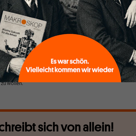
smann Stiftung geförderten Studie skizziert (
hier
). Ein
e Möglichkeit, von weltweit steigenden Kapitalgewinnen zu
ne so „gesellschaftlichen Herausforderungen begegnen, ohne
euern in das Marktgeschehen einzugreifen.“ (S.7) Man könne
 (Atkinson) als eine Art Bürgergeld finanzieren, die finanziell
icherung ausweiten, Kapital für Infrastrukturinvestitionen
gar die Reallöhne erhöhen. Das erweckt den Eindruck, als
nack die Vorstellung vom Staatsfonds als einer quasi
chsau zur Behebung aller sozialen Disparitäten und Mängel i
er diese Erwartungen zerstören sie Schritt für Schritt selbst
zu wollen.
chreibt sich von allein!