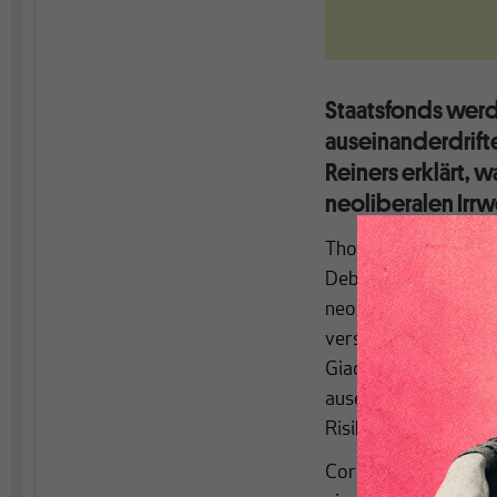
Staatsfonds wer
auseinanderdrif
Reiners erklärt, 
neoliberalen Irr
Thomas Piketty hat m
Debatte über soziale
neoklassische Ökonom
verstorbene Brite An
Giacomo Corneo, seh
auseinanderdriftend
Risiken, die man abe
Corneos Mitarbeiter