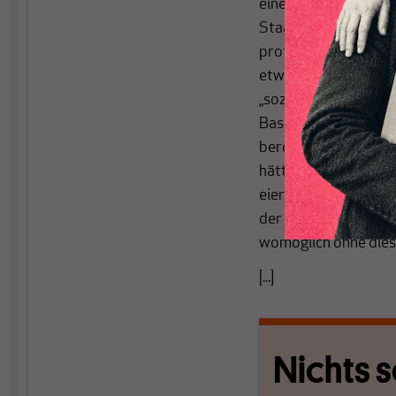
einer von der Bertel
Staatsfonds biete di
profitieren und kön
etwa durch höhere St
„soziale Erbschaften“
Basis für die Alterss
bereitstellen und so
hätten Bönke und Har
eierlegenden Wollmil
der Infrastruktur. Ab
womöglich ohne dies 
[...]
Nichts s