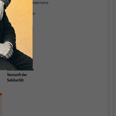
zahlreichen Aufsätzen hat er
Bücher zum
Gesundheitswesen
veröffentlicht.
e
n
,
Die ökonomische
Vernunft der
Solidarität