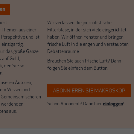
ten
ert
Wir verlassen die journalistische
e Themen aus einer
Filterblase, in der sich viele eingerichtet
 Perspektive und ist
haben. Wir öffnen Fenster und bringen
 einzigartig.
frische Luft in die engen und verstaubten
r das große Ganze.
Debattenräume.
k auf Geld,
Brauchen Sie auch frische Luft? Dann
k, den Sie so
folgen Sie einfach dem Button.
n.
unseren Autoren,
hrem Wissen und
ABONNIEREN SIE MAKROSKOP
. Gemeinsam scheren
Schon Abonnent? Dann hier
einloggen
!
r werdenden
kens aus.