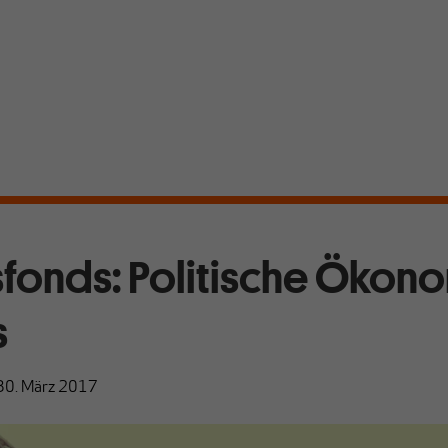
sfonds: Politische Ökon
s
30. März 2017