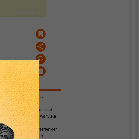
istock.com/junce
Hartmut Reiners
ist
Volkswirt,
Gesundheitsökonom und
freier Publizist. Er war viele
Jahre in den
Gesundheitsministerien der
Länder tätig. Neben