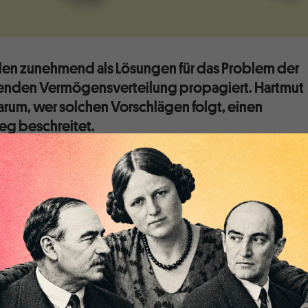
den zunehmend als Lösungen für das Problem der
tenden Vermögensverteilung propagiert. Hartmut
warum, wer solchen Vorschlägen folgt, einen
weg beschreitet.
it seinem Bestseller „Das Kapital im 21. Jahrhundert“ eine
 und ökonomische Ungleichheit losgetreten, der sich auch
en nicht entziehen können. Professoren, wie der kürzlich
thony Atkinson oder der an der FU Berlin lehrende Italiener
en in der von Piketty nachgewiesenen weltweit
en Vermögensverteilung große soziale und ökonomische
r mit einem Staatsfonds in Grenzen halten könne.
 Timm Bönke und Astrid Harnack haben dieses Projekt in