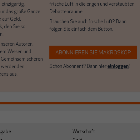
 einzigartig.
frische Luft in die engen und verstaubten
r das große Ganze.
Debattenräume.
k auf Geld,
Brauchen Sie auch frische Luft? Dann
k, den Sie so
folgen Sie einfach dem Button.
n.
unseren Autoren,
hrem Wissen und
ABONNIEREN SIE MAKROSKOP
. Gemeinsam scheren
Schon Abonnent? Dann hier
einloggen
!
r werdenden
kens aus.
sgabe
Wirtschaft