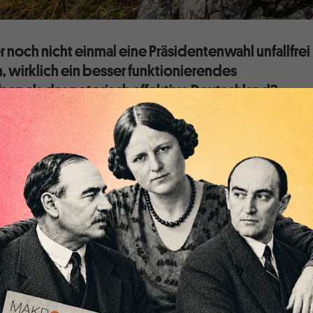
er noch nicht einmal eine Präsidentenwahl unfallfrei
, wirklich ein besser funktionierendes
en als das notorisch effektive Deutschland?
e Anstalt“ arbeitet gerne mit Datenmaterial, das den im
 verbreiteten Meinungen widerspricht. In der
Sendung vom
ehauptet, dass die heute Erwerbstätigen in Österreich eine
hschnittsrente erwarten können als in Deutschland. Kaum zu
at, der noch nicht einmal eine Präsidentenwahl unfallfrei
irklich ein besser funktionierendes Rentensystem haben als
tive Deutschland?
Anstalt“ haben solide recherchiert. Sie können sich u. a. auf
-Böckler-Stiftung (HBS)
und
Analysen der OECD
beziehen.
ahr 2013 ein Neurentner, der mindestens 35 Jahre in die