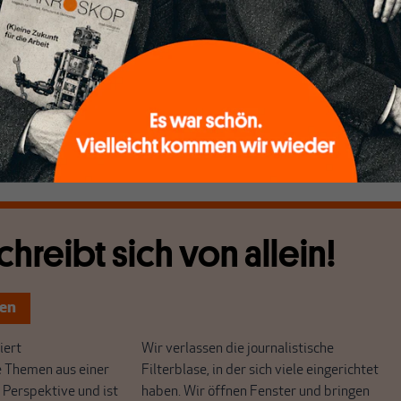
lt hatte, in Deutschland pro Monat eine Durchschnittsrent
sterreich hingegen 1.560 Euro bei 14 Auszahlungen im Jahr,
ast 75 Prozent mehr. Die FAZ sieht im österreichischen
tungsgemäß ein „
gefährliches Vorbild
“. Es sei zu teuer und
nzierbar, daher strebe man auch in Österreich eine
atzrente nach dem Vorbild unserer Riester-Rente an.
chreibt sich von allein!
ten
ert
Wir verlassen die journalistische
e Themen aus einer
Filterblase, in der sich viele eingerichtet
 Perspektive und ist
haben. Wir öffnen Fenster und bringen