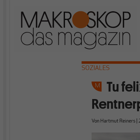
SOZIALES
Tu fel
Rentner
Von
Hartmut Reiners
|