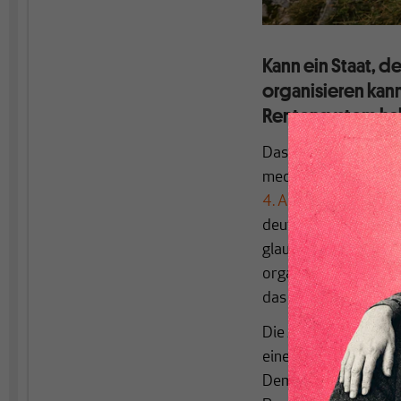
Kann ein Staat, d
organisieren kann
Rentensystem hab
Das ZDF-Kabarett „Di
medialen Mainstream
4. April 2017
wurde b
deutlich höhere Durc
glauben! Kann ein Sta
organisieren kann, w
das notorisch effek
Die Autoren von „Die 
eine
Studie der Hans
Demnach erhielt im J