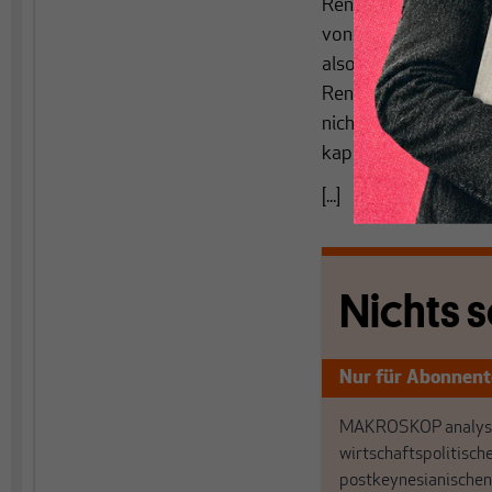
Rentenkasse eingezah
von 1.050 Euro, in Ö
also unterm Strich f
Rentensystem erwar
nicht nachhaltig fina
kapitalgedeckte Zus
[...]
Nichts s
Nur für Abonnen
MAKROSKOP analysi
wirtschaftspolitisch
postkeynesianischen