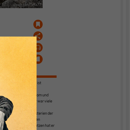
istock.com/Teka77
Hartmut Reiners
ist
Volkswirt,
Gesundheitsökonom und
freier Publizist. Er war viele
Jahre in den
Gesundheitsministerien der
Länder tätig. Neben
zahlreichen Aufsätzen hat er