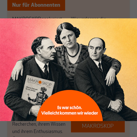
Nur für Abonnenten
MAKROSKOP analysiert
Wir verlassen die
wirtschaftspolitische
journalistische Filterblase,
Themen aus einer
in der sich viele
postkeynesianischen
eingerichtet haben. Wir
Perspektive und ist damit
öffnen Fenster und
in Deutschland einzigartig.
bringen frische Luft in die
MAKROSKOP steht für
engen und verstaubten
das große Ganze. Wir
Debattenräume.
haben einen Blick auf
Brauchen Sie auch frische
Geld, Wirtschaft und
Luft? Dann folgen Sie
Politik, den Sie so
einfach dem Button.
woanders nicht finden.
Dabei leben wir von
unseren Autoren, ihren
ABONNIEREN SIE
Recherchen, ihrem Wissen
MAKROSKOP
und ihrem Enthusiasmus.