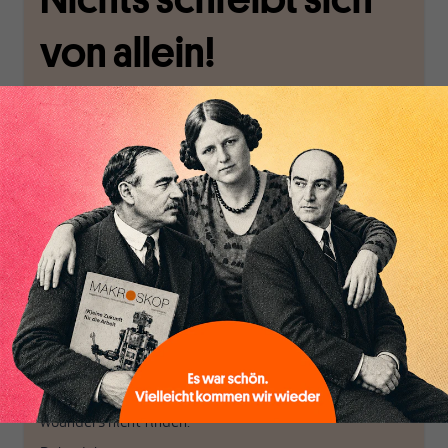
von allein!
Nur für Abonnenten
MAKROSKOP analysiert
Wir verlassen die
wirtschaftspolitische
journalistische Filterblase,
Themen aus einer
in der sich viele
postkeynesianischen
eingerichtet haben. Wir
Perspektive und ist damit
öffnen Fenster und
in Deutschland einzigartig.
bringen frische Luft in die
MAKROSKOP steht für
engen und verstaubten
das große Ganze. Wir
Debattenräume.
haben einen Blick auf
Brauchen Sie auch frische
Geld, Wirtschaft und
Luft? Dann folgen Sie
Politik, den Sie so
einfach dem Button.
woanders nicht finden.