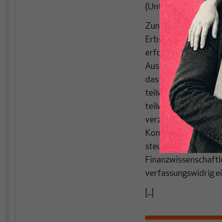
(Unternehmens-)Ver
Zunächst zur Fakten
Erbschaftsteuer- u
erforderlich, nachd
Ausnahmetatbestände
das Gesetz damit als
teilweise der Funkti
teilweise der Ableh
verzögerte sich die
Kompromiss sieht sc
steuerpflichtige Ve
Finanzwissenschaftl
verfassungswidrig e
[...]