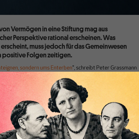
von Vermögen in eine Stiftung mag aus
icher Perspektive rational erscheinen. Was
al erscheint, muss jedoch für das Gemeinwesen
 positive Folgen zeitigen.
nteignen, sondern ums Enterben
", schreibt Peter Grassmann
ele Themenfelder. Teilweise streifen diese den Bereich der
ng am Produktivvermögen, teilweise die Frage, wie ein
er die Steuer- und Finanzpolitik Rahmenbedingungen für
deln in einer Marktwirtschaft setzt. Aus Platzgründen sei nu
 verschränkte Argumente von Grassmann eingegangen: (1) Da
tiftung sei das geeignete Mittel, um den Fortbestand des
hle der Gemeinheit zu sichern. Und daraus folgernd: (2)
 sei kein geeignetes Instrument, der Kumulation von