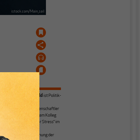
istock.com/Main_sail
Alexander Leipold
ist Politik-
r
und
Verwaltungswissenschaftler
s
sowie Doktorand am Kolleg
„Demokratie unter Stress“ im
Zentrum für
Demokratieforschung der