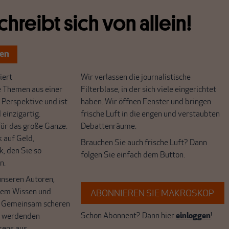
chreibt sich von allein!
ten
ert
Wir verlassen die journalistische
e Themen aus einer
Filterblase, in der sich viele eingerichtet
 Perspektive und ist
haben. Wir öffnen Fenster und bringen
 einzigartig.
frische Luft in die engen und verstaubten
r das große Ganze.
Debattenräume.
k auf Geld,
Brauchen Sie auch frische Luft? Dann
k, den Sie so
folgen Sie einfach dem Button.
n.
unseren Autoren,
hrem Wissen und
ABONNIEREN SIE MAKROSKOP
. Gemeinsam scheren
Schon Abonnent? Dann hier
einloggen
!
r werdenden
kens aus.