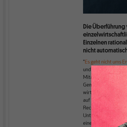
Die Überführung 
einzelwirtschaftl
Einzelnen ration
nicht automatisch
"
Es geht nicht ums E
und berührt damit vi
Mitarbeiterbeteiligu
Gemeinwesen auch üb
wirtschaftliches Han
auf zwei ineinander
Rechtsinstitut der S
Unternehmens zum Wo
eine Erbschaftsteuer