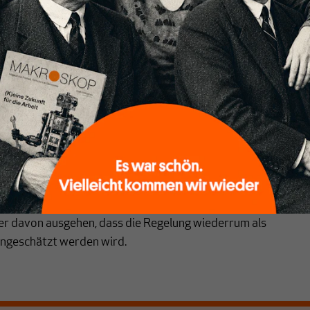
mögen gestaltend entgegenzuwirken.
lage: Der Gesetzgeber hat im Jahr 2016 eine Reform des
nd Schenkungsteuergesetzes vorgenommen. Dies wurde
em das Bundesverfassungsgericht über zu weitgehende
 bei der Anrechnung von Betriebsvermögen geurteilt und
 verfassungswidrig erkannt hatte. Aus diversen Gründen, die
onslogik des Länderfinanzausgleichs geschuldet waren,
nung einer wie auch immer gearteten Substanzbesteuerung,
 Aushandlung der Reform zwischen Bund und Ländern. Der
hließlich erneut weitreichende Ausnahmen für das
rmögen vor, sodass Verfassungsrechtler und
er davon ausgehen, dass die Regelung wiederrum als
ingeschätzt werden wird.