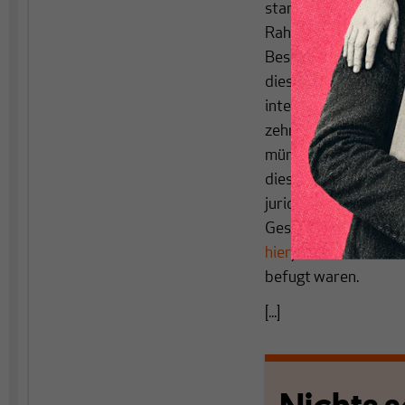
stammt. Sie regelt, 
Rahmen der europäis
Beschäftigte übertr
diese Richtlinie in e
interpretiert hatte (
zehnjährige Auseinan
mündete (
hier
die Ei
dieses Jahres ab. Ind
juridische Sphäre v
Gesetzgeber ein Ver
hier
). Sie bestreite
befugt waren.
[...]