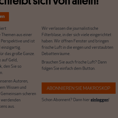
chreibt sich von allein!
ten
ert
Wir verlassen die journalistische
e Themen aus einer
Filterblase, in der sich viele eingerichtet
 Perspektive und ist
haben. Wir öffnen Fenster und bringen
 einzigartig.
frische Luft in die engen und verstaubten
r das große Ganze.
Debattenräume.
k auf Geld,
Brauchen Sie auch frische Luft? Dann
k, den Sie so
folgen Sie einfach dem Button.
n.
unseren Autoren,
hrem Wissen und
ABONNIEREN SIE MAKROSKOP
. Gemeinsam scheren
Schon Abonnent? Dann hier
einloggen
!
r werdenden
kens aus.