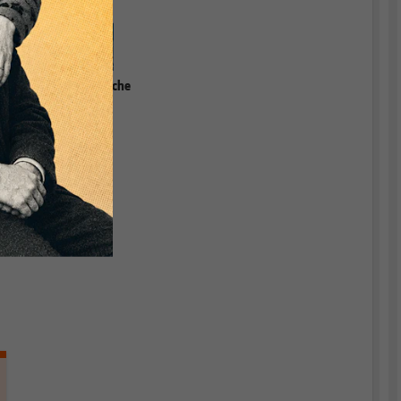
Dürfen europäische
Gesetze
Grundfreiheiten
einschränken?
e