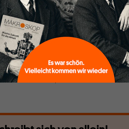
welche inländischen Lohn- und Schutzstandards auf im
chen Dienstleistungsfreiheit transnational entsandte
agen werden dürfen. Nachdem der Europäische Gerichtshof
iner Anzahl umstrittener Urteile äußerst restriktiv
hier
das Laval-Urteil aus dem Jahr 2007), setzte eine gut
dersetzung ein, die schließlich in die Reform von 2018
nzelheiten). Die Frist zur nationalen Umsetzung läuft zur Mitt
es hat sich die Auseinandersetzung von der politischen in die
erlagert: Polen und Ungarn haben gegen den europäischen
tragsverletzungsverfahren in Gang gesetzt (wir berichteten
n, dass der Rat und das Europäische Parlament zu der Reform