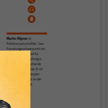
Martin Höpner
ist
Politikwissenschaftler. Sein
Forschungsschwerpunkt am
Max-Planck-Institut für
Gesellschaftsforschung in
Köln ist die Vergleichende
Politische Ökonomie. Er ist
Inhaber einer außerplan­
mäßigen Professur an der
Universität zu Köln.