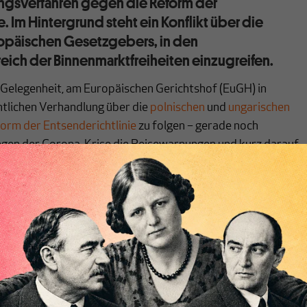
ngsverfahren gegen die Reform der
e. Im Hintergrund steht ein Konflikt über die
opäischen Gesetzgebers, in den
ch der Binnenmarktfreiheiten einzugreifen.
 Gelegenheit, am Europäischen Gerichtshof (EuGH) in
tlichen Verhandlung über die
polnischen
und
ungarischen
orm der Entsenderichtlinie
zu folgen – gerade noch
wegen der Corona-Krise die Reisewarnungen und kurz darauf
setzten. Berichte über Verhandlungen am EuGH sind rar, weil
olle nicht zugänglich sind. Daher nachfolgend eine
sstreits und ein kurzer Bericht über meine Eindrücke.
tlinie vor dem Europäischen Gerichtshof
der lesen es in den nachfolgend verlinkten MAKROSKOP-
nach): Die
Entsenderichtlinie
ist ein außergewöhnlich
cher Rechtsakt, der ursprünglich aus dem Jahr 1996