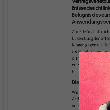
Vertragsverletzu
Entsenderichtlini
Befugnis des eur
Anwendungsberei
Am 3. März hatte ich
Luxemburg der öffen
Klagen gegen die
Ref
rechtzeitig, bevor 
die Reiseverbote ein
entsprechende Protok
Einordnung des Recht
Die Entsenderich
Wir erinnern uns (o
Artikeln noch einmal 
umkämpfter europäis