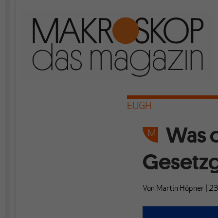
EUGH
Was d
Gesetz
Von
Martin Höpner
|
23