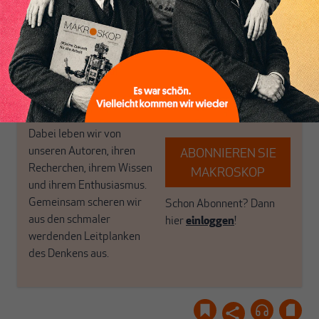
in Deutschland einzigartig.
bringen frische Luft in die
MAKROSKOP steht für
engen und verstaubten
das große Ganze. Wir
Debattenräume.
haben einen Blick auf
Brauchen Sie auch frische
Geld, Wirtschaft und
Luft? Dann folgen Sie
Politik, den Sie so
einfach dem Button.
woanders nicht finden.
Dabei leben wir von
unseren Autoren, ihren
ABONNIEREN SIE
Recherchen, ihrem Wissen
MAKROSKOP
und ihrem Enthusiasmus.
Gemeinsam scheren wir
Schon Abonnent? Dann
aus den schmaler
hier
einloggen
!
werdenden Leitplanken
des Denkens aus.