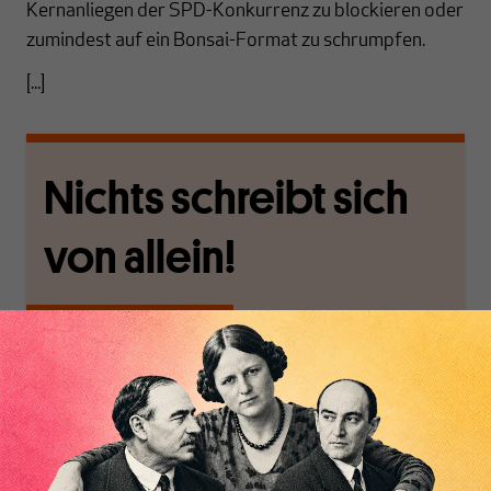
Kernanliegen der SPD-Konkurrenz zu blockieren oder
zumindest auf ein Bonsai-Format zu schrumpfen.
[...]
Nichts schreibt sich
von allein!
Nur für Abonnenten
MAKROSKOP analysiert
Wir verlassen die
wirtschaftspolitische
journalistische Filterblase,
Themen aus einer
in der sich viele
postkeynesianischen
eingerichtet haben. Wir
Perspektive und ist damit
öffnen Fenster und