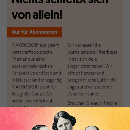
von allein!
Nur für Abonnenten
MAKROSKOP analysiert
Wir verlassen die
wirtschaftspolitische
journalistische Filterblase,
Themen aus einer
in der sich viele
postkeynesianischen
eingerichtet haben. Wir
Perspektive und ist damit
öffnen Fenster und
in Deutschland einzigartig.
bringen frische Luft in die
MAKROSKOP steht für
engen und verstaubten
das große Ganze. Wir
Debattenräume.
haben einen Blick auf
Brauchen Sie auch frische
Geld, Wirtschaft und
Luft? Dann folgen Sie
Politik, den Sie so
einfach dem Button.
woanders nicht finden.