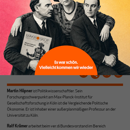
Dabei leben wir von
unseren Autoren, ihren
ABONNIEREN SIE
Recherchen, ihrem Wissen
MAKROSKOP
und ihrem Enthusiasmus.
Gemeinsam scheren wir
Schon Abonnent? Dann
aus den schmaler
hier
einloggen
!
werdenden Leitplanken
des Denkens aus.
Martin Höpner
ist Politikwissenschaftler. Sein
Forschungsschwerpunkt am Max-Planck-Institut für
Gesellschaftsforschung in Köln ist die Vergleichende Politische
Ökonomie. Er ist Inhaber einer außerplan­mäßigen Professur an der
Universität zu Köln.
Ralf Krämer
arbeitet beim ver.di Bundesvorstand im Bereich