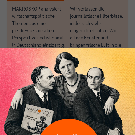
MAKROSKOP analysiert
Wir verlassen die
wirtschaftspolitische
journalistische Filterblase,
Themen aus einer
in der sich viele
postkeynesianischen
eingerichtet haben. Wir
Perspektive und ist damit
öffnen Fenster und
in Deutschland einzigartig.
bringen frische Luft in die
MAKROSKOP steht für
engen und verstaubten
das große Ganze. Wir
Debattenräume.
haben einen Blick auf
Brauchen Sie auch frische
Geld, Wirtschaft und
Luft? Dann folgen Sie
Politik, den Sie so
einfach dem Button.
woanders nicht finden.
Dabei leben wir von
unseren Autoren, ihren
ABONNIEREN SIE
Recherchen, ihrem Wissen
MAKROSKOP
und ihrem Enthusiasmus.
Gemeinsam scheren wir
Schon Abonnent? Dann
aus den schmaler