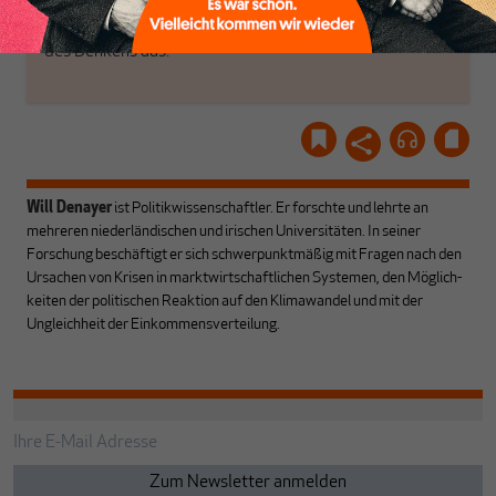
hier
einloggen
!
werdenden Leitplanken
des Denkens aus.
Will Denayer
ist Politikwissenschaftler. Er forschte und lehrte an
mehreren niederländischen und irischen Universitäten. In seiner
Forschung beschäftigt er sich schwerpunktmäßig mit Fragen nach den
Ursachen von Krisen in marktwirtschaftlichen Systemen, den Möglich­
keiten der politischen Reaktion auf den Klimawandel und mit der
Ungleichheit der Einkommens­ver­teilung.