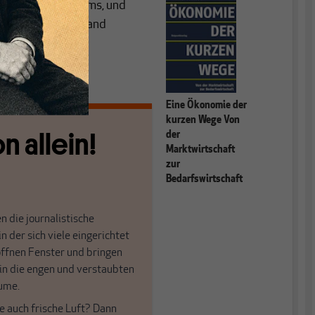
ngung eines Diploms, und
ablierten Wissenstand
Eine Ökonomie der
kurzen Wege Von
n allein!
der
Marktwirtschaft
zur
Bedarfswirtschaft
n die journalistische
in der sich viele eingerichtet
öffnen Fenster und bringen
 in die engen und verstaubten
ume.
e auch frische Luft? Dann