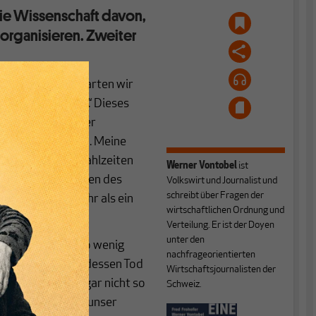
die Wissenschaft davon,
 organisieren. Zweiter
oder Bäckers erwarten wir
eigenes Interesse.“ Dieses
 ich damals an der
noch gelehrt wird. Meine
s ich sämtliche Mahlzeiten
Werner Vontobel
ist
Und dem Wohlwollen des
Volkswirt und Journalist und
schreibt über Fragen der
mester nicht mehr als ein
wirtschaftlichen Ordnung und
ne Mitstudenten.
Verteilung. Er ist der Doyen
unter den
 haben ihn ebenso wenig
nachfrageorientierten
nd Dinner bis zu dessen Tod
Wirtschaftsjournalisten der
das wollten wir gar nicht so
Schweiz.
 der Neugier gilt unser