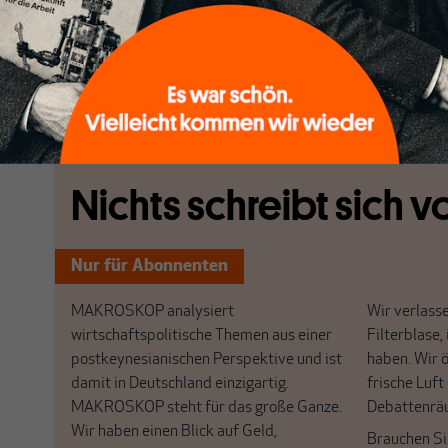
Studium, sondern dem eigenen Interesse an der Erla
später vielleicht einer Professur, mit der wir den et
weitergeben konnten.
[...]
Nichts schreibt sich vo
Nur für Abonnenten
MAKROSKOP analysiert
Wir verlasse
wirtschaftspolitische Themen aus einer
Filterblase, 
postkeynesianischen Perspektive und ist
haben. Wir 
damit in Deutschland einzigartig.
frische Luft
MAKROSKOP steht für das große Ganze.
Debattenrä
Wir haben einen Blick auf Geld,
Brauchen Si