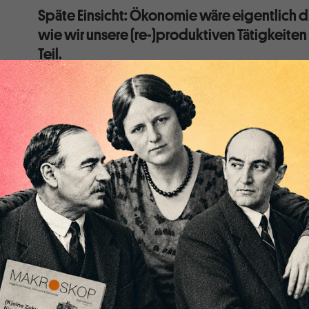
Späte Einsicht: Ökonomie wäre eigentlich 
wie wir unsere (re-)produktiven Tätigkeiten
Teil.
»Nicht von dem Wohlwollen des Fleischers, Brauers 
unsere Mahlzeit, sondern von ihrer Rücksicht auf ihr 
Zitat von Adam Smith ist die Quintessenz dessen, war
Universität Basel gelernt habe und was heute immer 
eigene wirtschaftliche Realität war hingegen die, das
dem Wohlwollen meiner Eltern zu verdanken hatte. 
Staates war es geschuldet, dass mein Studium pro Se
paar Hundert Franken kostete. Dasselbe galt für mei
Wie gingen wir mit diesem Widerspruch um? Nun, wir
bemerkt, wie Adam Smith, dessen Breakfast, Lunch u
von seiner Mutter gekocht und serviert wurden. Aber 
genau wissen. Frei nach Smith: Nicht der Befriedigung