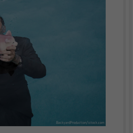
BackyardProduction/istock.com