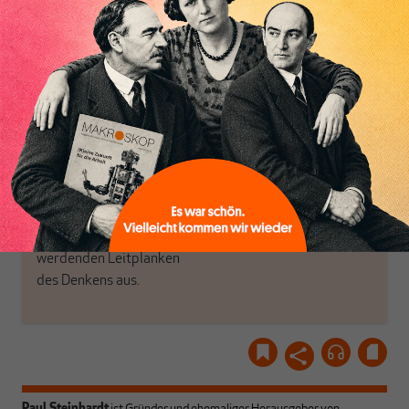
das große Ganze. Wir
Debattenräume.
haben einen Blick auf
Inhaltsverzeichnis
Brauchen Sie auch frische
Geld, Wirtschaft und
Luft? Dann folgen Sie
Politik, den Sie so
einfach dem Button.
woanders nicht finden.
Dabei leben wir von
unseren Autoren, ihren
ABONNIEREN SIE
Recherchen, ihrem Wissen
MAKROSKOP
und ihrem Enthusiasmus.
Gemeinsam scheren wir
Schon Abonnent? Dann
aus den schmaler
hier
einloggen
!
werdenden Leitplanken
des Denkens aus.