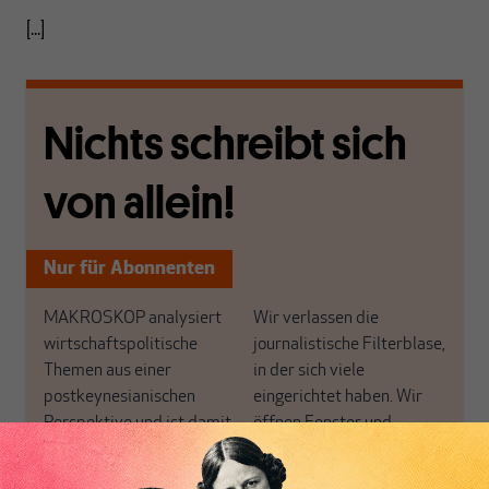
[...]
Nichts schreibt sich
von allein!
Nur für Abonnenten
MAKROSKOP analysiert
Wir verlassen die
wirtschaftspolitische
journalistische Filterblase,
Themen aus einer
in der sich viele
postkeynesianischen
eingerichtet haben. Wir
Perspektive und ist damit
öffnen Fenster und
in Deutschland einzigartig.
bringen frische Luft in die
MAKROSKOP steht für
engen und verstaubten