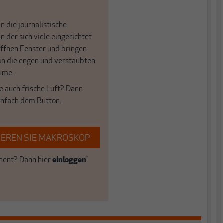
n die journalistische
in der sich viele eingerichtet
öffnen Fenster und bringen
 in die engen und verstaubten
ume.
e auch frische Luft? Dann
einfach dem Button.
EREN SIE MAKROSKOP
ent? Dann hier
einloggen
!