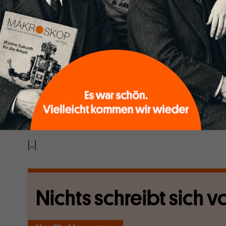
leicht vergrößert. Das System ist sehr beliebt.
Es zeigt, wie sich die Macht durch die monetäre Entw
genau das ist es, in bescheidenem Umfang. Kunden za
erhalten, die auf ihren Kundenkarten als Ersparnis er
EZB-Geld (das heißt, echtes Geld) gegen das Geld von
getauscht. Sie können dieses Geld in echtes Geld zur
sich auszahlen lassen, oder Sie können es - und das ist
die täglichen Einkäufe ausgeben. Das war mit den Pap
eingeklebt waren, nicht zu machen.
[...]
Nichts schreibt sich vo