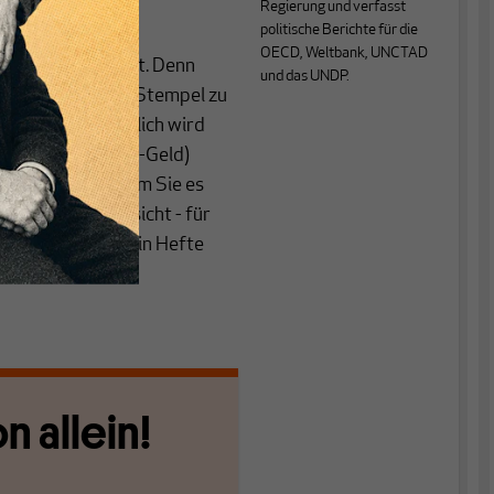
Regierung und verfasst
politische Berichte für die
OECD, Weltbank, UNCTAD
icklung verschiebt. Denn
und das UNDP.
hlen, um digitale Stempel zu
scheinen. Tatsächlich wird
 Albert Heijn (AH-Geld)
ücktauschen, indem Sie es
 natürlich die Absicht - für
ierstempeln, die in Hefte
n allein!