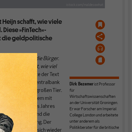
istock.com/maldesowhat
Heijn schafft, wie viele
 Diese »FinTech«-
die geldpolitische
en Komfort für die Bürger.
ehen Sie sofort, wie viel
nto zu.
Das könnte der Text
nk AG, unserer Zentralbank
Dirk Bezemer
ist Professor
 Worte von einem großen Tier.
für
Wirtschaftswissenschaften
ellte ihr Sparsystem mit
an der Universität Groningen.
m 1. Januar dieses Jahres
Er war Forscher am Imperial
ie Kundenbindung und die
College London und arbeitete
unter anderem als
ektivere Steuerung. Der
Politikberater für die britische
inationalen hat sich wieder