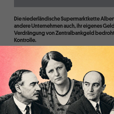
Die niederländische Supermarktkette Albert 
andere Unternehmen auch, ihr eigenes Geld.
Verdrängung von Zentralbankgeld bedroht 
Kontrolle.
Digitales Sparen mit der beliebten DNB-App erhöht d
Keine Aufbewahrung von Münzen und Scheinen mehr. S
Geld Sie haben und greifen Sie immer auf Ihr DNB-Ko
einer öffentlichen Kampagne der Niederländische Ba
sein, die am 1. Januar 2022 beginnt. Ich leihe mir die
Die niederländische Supermarktkette Albert Heijn st
Papiermarken im August 2019 auf digital um. Seit de
gibt es nur noch die digitale Variante. Sie fördert d
Registrierung des Kaufverhaltens und damit eine eff
Informationsnachteil des Kunden gegenüber dem Mult