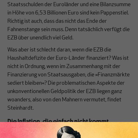
Staatsschulden der Euroländer und eine Bilanzsumme
in Höhe von 6,53 Billionen Euro sind kein Pappenstiel.
Richtig ist auch, dass das nicht das Ende der
Fahnenstange sein muss. Denn tatsächlich verfügt die
EZB über unendlich viel Geld.
Was aber ist schlecht daran, wenn die EZB die
Haushaltdefizite der Euro-Länder finanziert? Was ist
nicht in Ordnung, wenn im Zusammenhang mit der
Finanzierung von Staatsausgaben, die »Finanzmärkte
sediert bleiben«? Die problematischen Aspekte der
unkonventionellen Geldpolitik der EZB liegen ganz
woanders, also von den Mahnern vermutet, findet
Steinhardt.
Die Inflation, die einfach nicht kommt
Sicher jedenfalls ist, eine Inflation droht uns nicht. Das