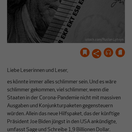
istock.com/Ruslan Lytvyn
Liebe Leserinnen und Leser,
es könnte immer alles schlimmer sein. Und es wäre
schlimmer gekommen, viel schlimmer, wenn die
Staaten in der Corona-Pandemie nicht mit massiven
Ausgaben und Konjunkturpaketen gegensteuern
würden. Allein das neue Hilfspaket, das der künftige
Präsident Joe Biden jüngst in den USA ankündigte,
umfasst Sage und Schreibe 1,9 Billionen Dollar.