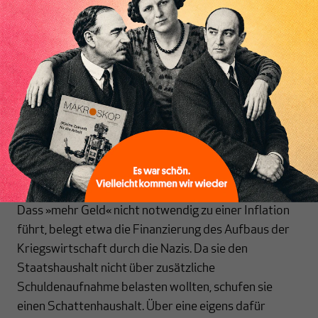
zeigt nicht nur die aktuelle Preisentwicklung, die sich
schon seit Monaten weit unter der Zielinflationslinie
Inhaltsverzeichnis
der EZB befindet. Wie könnte es auch anders sein,
wenn zum Beispiel die Kurzarbeit die Reallöhne in
Deutschland seit zwei Quartalen sinken lässt? Nein,
auch in der Geschichte, in der einige Parallelen zur
heutigen Politik der EZB zu finden sind, lassen sich
Hinweise finden, die die Inflationstheorie der
herrschenden Wirtschaftslehre in Frage stellen, wie
Joachim Geffers zeigt.
Dass »mehr Geld« nicht notwendig zu einer Inflation
führt, belegt etwa die Finanzierung des Aufbaus der
Kriegswirtschaft durch die Nazis. Da sie den
Staatshaushalt nicht über zusätzliche
Schuldenaufnahme belasten wollten, schufen sie
einen Schattenhaushalt. Über eine eigens dafür