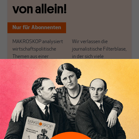
von allein!
Nur für Abonnenten
MAKROSKOP analysiert
Wir verlassen die
wirtschaftspolitische
journalistische Filterblase,
Themen aus einer
in der sich viele
postkeynesianischen
eingerichtet haben. Wir
Perspektive und ist damit
öffnen Fenster und
in Deutschland einzigartig.
bringen frische Luft in die
MAKROSKOP steht für
engen und verstaubten
Inhaltsverzeichnis
das große Ganze. Wir
Debattenräume.
haben einen Blick auf
Brauchen Sie auch frische
Geld, Wirtschaft und
Luft? Dann folgen Sie
Politik, den Sie so
einfach dem Button.
woanders nicht finden.
Dabei leben wir von