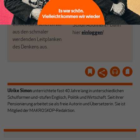
unseren Autoren, ihren
ABONNIEREN SIE
Recherchen, ihrem Wissen
MAKROSKOP
und ihrem Enthusiasmus.
Gemeinsam scheren wir
Schon Abonnent? Dann
aus den schmaler
hier
einloggen
!
werdenden Leitplanken
des Denkens aus.
Ulrike Simon
unterrichtete fast 40 Jahre lang in unterschiedlichen
Schulformen und -stufen Englisch, Politik und Wirtschaft. Seit ihrer
Pensionierung arbeitet sie als freie Autorin und Übersetzerin. Sie ist
Mitglied der MAKROSKOP-Redaktion.