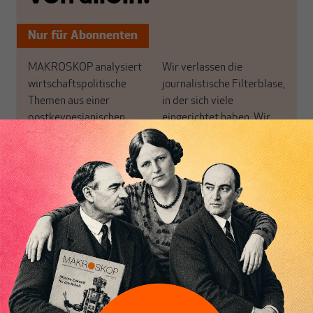
Nur für Abonnenten
MAKROSKOP analysiert
Wir verlassen die
wirtschaftspolitische
journalistische Filterblase,
Themen aus einer
in der sich viele
postkeynesianischen
eingerichtet haben. Wir
Perspektive und ist damit
öffnen Fenster und
in Deutschland einzigartig.
bringen frische Luft in die
MAKROSKOP steht für
engen und verstaubten
das große Ganze. Wir
Debattenräume.
Inhaltsverzeichnis
haben einen Blick auf
Brauchen Sie auch frische
Geld, Wirtschaft und
Luft? Dann folgen Sie
Politik, den Sie so
einfach dem Button.
woanders nicht finden.
Dabei leben wir von
unseren Autoren, ihren
ABONNIEREN SIE
Recherchen, ihrem Wissen
MAKROSKOP