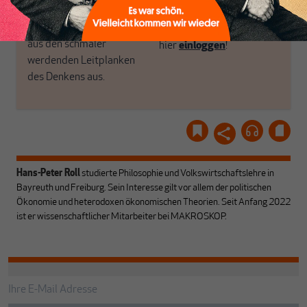
und ihrem Enthusiasmus.
Gemeinsam scheren wir
Schon Abonnent? Dann
aus den schmaler
hier
einloggen
!
werdenden Leitplanken
des Denkens aus.
Hans-Peter Roll
studierte Philosophie und Volkswirtschaftslehre in
Bayreuth und Freiburg. Sein Interesse gilt vor allem der politischen
Ökonomie und heterodoxen ökonomischen Theorien. Seit Anfang 2022
ist er wissenschaftlicher Mitarbeiter bei MAKROSKOP.