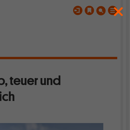
, teuer und
ich