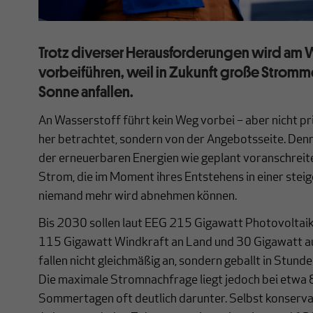
Trotz diverser Herausforderungen wird am 
vorbeiführen, weil in Zukunft große Stro
Sonne anfallen.
An Wasserstoff führt kein Weg vorbei – aber nicht p
her betrachtet, sondern von der Angebotsseite. Den
der erneuerbaren Energien wie geplant voranschreit
Strom, die im Moment ihres Entstehens in einer ste
niemand mehr wird abnehmen können.
Bis 2030 sollen laut EEG 215 Gigawatt Photovoltaikle
115 Gigawatt Windkraft an Land und 30 Gigawatt a
fallen nicht gleichmäßig an, sondern geballt in Stund
Die maximale Stromnachfrage liegt jedoch bei etwa 
Sommertagen oft deutlich darunter. Selbst konserva