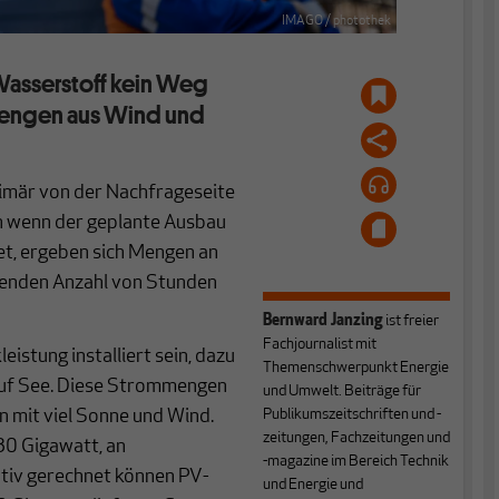
IMAGO / photothek
Wasserstoff kein Weg
mmengen aus Wind und
rimär von der Nachfrageseite
n wenn der geplante Ausbau
et, ergeben sich Mengen an
igenden Anzahl von Stunden
Bernward Janzing
ist freier
Fachjournalist mit
istung installiert sein, dazu
Themenschwerpunkt Energie
uf See. Diese Strommengen
und Umwelt. Beiträge für
en mit viel Sonne und Wind.
Publikumszeitschriften und -
zeitungen, Fachzeitungen und
80 Gigawatt, an
-magazine im Bereich Technik
tiv gerechnet können PV-
und Energie und