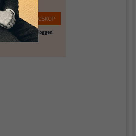
EREN SIE MAKROSKOP
ent? Dann hier
einloggen
!