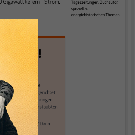
 Gigawatt liefern – Strom,
Tageszeitungen. Buchautor,
speziell zu
energiehistorischen Themen.
n allein!
n die journalistische
in der sich viele eingerichtet
öffnen Fenster und bringen
 in die engen und verstaubten
ume.
e auch frische Luft? Dann
einfach dem Button.