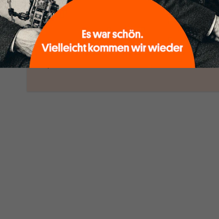
woanders nicht finden.
Dabei leben wir von unseren Autoren,
ihren Recherchen, ihrem Wissen und
ABONNI
ihrem Enthusiasmus. Gemeinsam scheren
Schon Abonn
wir aus den schmaler werdenden
Leitplanken des Denkens aus.