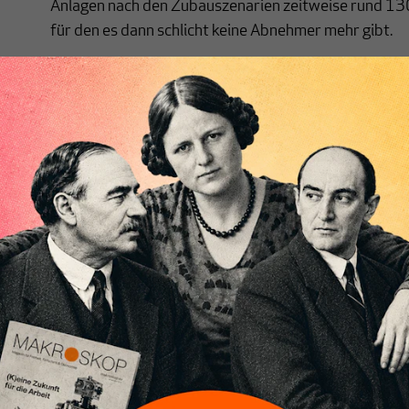
Anlagen nach den Zubauszenarien zeitweise rund 130
für den es dann schlicht keine Abnehmer mehr gibt.
[...]
Nichts schreibt sich vo
Nur für Abonnenten
MAKROSKOP analysiert
Wir verlasse
wirtschaftspolitische Themen aus einer
Filterblase, 
postkeynesianischen Perspektive und ist
haben. Wir 
damit in Deutschland einzigartig.
frische Luft
MAKROSKOP steht für das große Ganze.
Debattenrä
Wir haben einen Blick auf Geld,
Brauchen Si
Wirtschaft und Politik, den Sie so
folgen Sie 