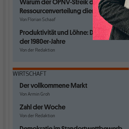
Warum der ÖPNV-Streik der
Ressourcenverteilung dient
Von
Florian Schaaf
Produktivität und Löhne: Der Bruch
der 1980er-Jahre
Von
der Redaktion
WIRTSCHAFT
Der vollkommene Markt
Von
Armin Groh
Zahl der Woche
Von
der Redaktion
Demokratie im Standortwettbewerb